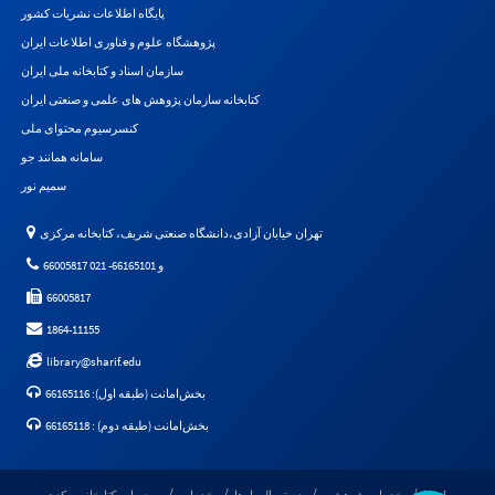
پایگاه اطلاعات نشریات کشور
پژوهشگاه علوم و فناوری اطلاعات ایران
سازمان اسناد و کتابخانه ملی ایران
کتابخانه سازمان پژوهش های علمی و صنعتی ایران
کنسرسیوم محتوای ملی
سامانه همانند جو
سمیم نور
تهران خیابان آزادی،دانشگاه صنعتی شریف، کتابخانه مرکزی
66005817 و 66165101- 021
66005817
1864-11155
library@sharif.edu
بخش‌امانت (طبقه اول): 66165116
بخش‌امانت (طبقه دوم) : 66165118
راهنما
خدمات پژوهشی
دستورالعمل‌ها
خدمات
درباره کتابخانه‌مرکزی