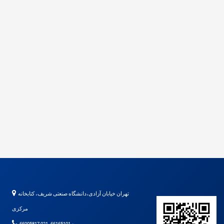
تهران خیابان آزادی،دانشگاه صنعتی شریف، کتابخانه
مرکزی
66005817 و 66165101- 021